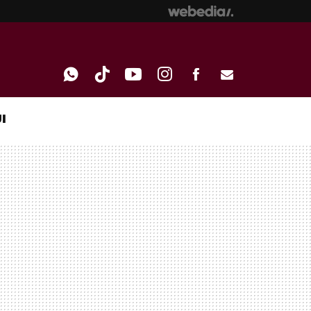
I
WHATSAPP
TIKTOK
YOUTUBE
INSTAGRAM
FACEBOOK
E-
MAIL