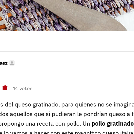
Saez
14 votos
s del queso gratinado, para quienes no se imagin
dos aquellos que si pudieran le pondrían queso a 
propongo una receta con pollo. Un
pollo gratinado
e lo vamos a hacer con este magnífico queso italia