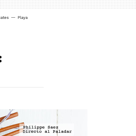
cates
Playa
: