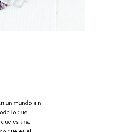
an un mundo sin
todo lo que
que es una
no que es el