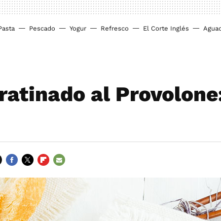
Pasta
Pescado
Yogur
Refresco
El Corte Inglés
Agua
gratinado al Provolone
FACEBOOK
TWITTER
FLIPBOARD
E-
MAIL