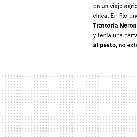
En un viaje agri
chica. En Floren
Trattoría Nero
y tenía una car
al pesto
, no es