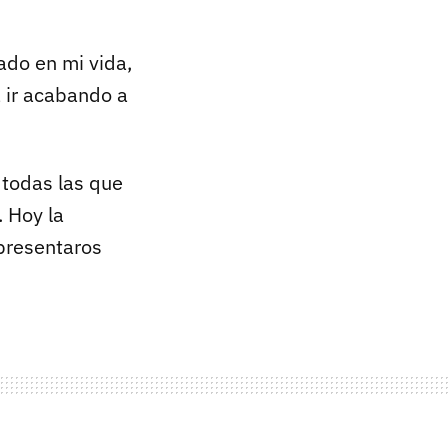
ado en mi vida,
a ir acabando a
 todas las que
 Hoy la
presentaros