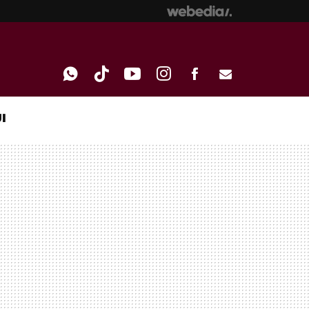
I
WHATSAPP
TIKTOK
YOUTUBE
INSTAGRAM
FACEBOOK
E-
MAIL