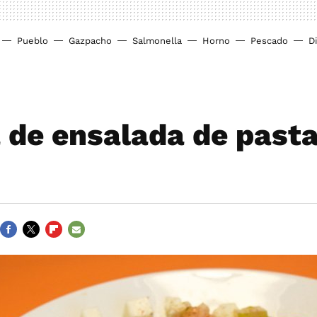
Pueblo
Gazpacho
Salmonella
Horno
Pescado
D
 de ensalada de pasta
FACEBOOK
TWITTER
FLIPBOARD
E-
MAIL