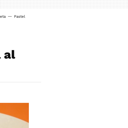
ieta
Pastel
 al