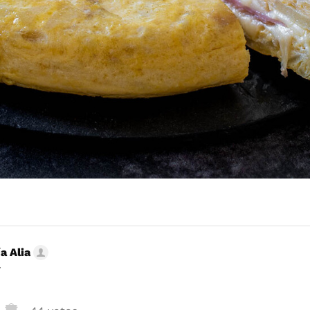
a Alia
r