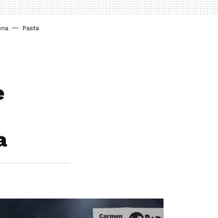
ona
Pasta
e
a