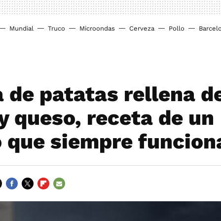
Mundial
Truco
Microondas
Cerveza
Pollo
Barcel
a de patatas rellena d
y queso, receta de un
o que siempre funcion
FACEBOOK
TWITTER
FLIPBOARD
E-
MAIL