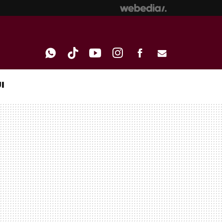
I
WHATSAPP
TIKTOK
YOUTUBE
INSTAGRAM
FACEBOOK
E-
MAIL