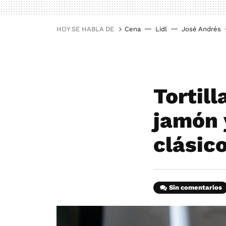
HOY SE HABLA DE
Cena
Lidl
José Andrés
Tortill
jamón 
clásic
Sin comentarios