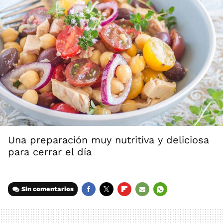
Una preparación muy nutritiva y deliciosa
para cerrar el día
Sin comentarios
FACEBOOK
TWITTER
FLIPBOARD
E-
WHATSAPP
MAIL