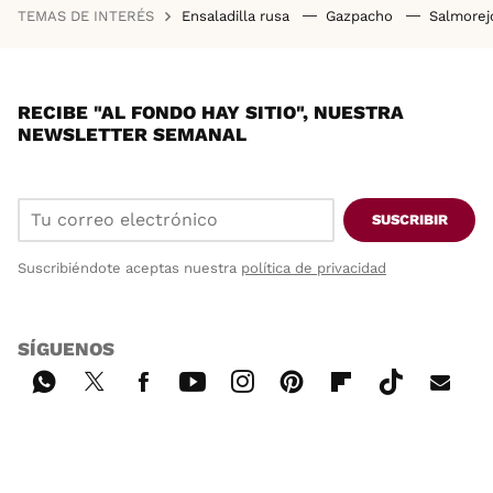
TEMAS DE INTERÉS
Ensaladilla rusa
Gazpacho
Salmore
RECIBE "AL FONDO HAY SITIO", NUESTRA
NEWSLETTER SEMANAL
SUSCRIBIR
Suscribiéndote aceptas nuestra
política de privacidad
SÍGUENOS
Wh
Twi
Fac
You
Inst
Pint
Flip
Tikt
E-
ats
tter
ebo
tub
agr
ere
boa
ok
mai
App
ok
e
am
st
rd
l