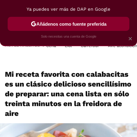
Ya puedes ver más de DAP en Google
MENÚ
NUEVO
Añádenos como fuente preferida
POSTRES
VIAJES
SELECCIÓN
VEGUI
Solo necesitas una cuenta de Google
×
HOY SE HABLA DE
Cena
Lidl
Carrefour
Aire acondicio
Mi receta favorita con calabacitas
es un clásico delicioso sencillísimo
de preparar: una cena lista en sólo
treinta minutos en la freidora de
aire