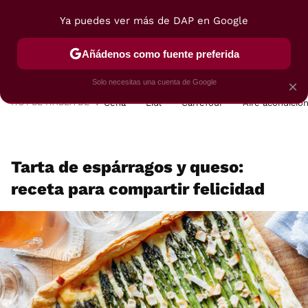
Ya puedes ver más de DAP en Google
MENÚ
NUEVO
Añádenos como fuente preferida
POSTRES
VIAJES
SELECCIÓN
VEGUI
Solo necesitas una cuenta de Google
×
HOY SE HABLA DE
Cena
Lidl
Carrefour
Aire acondicio
Tarta de espárragos y queso:
receta para compartir felicidad