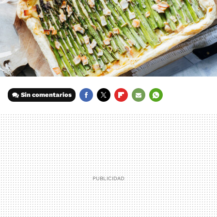
Sin comentarios
FACEBOOK
TWITTER
FLIPBOARD
E-
WHATSAPP
MAIL