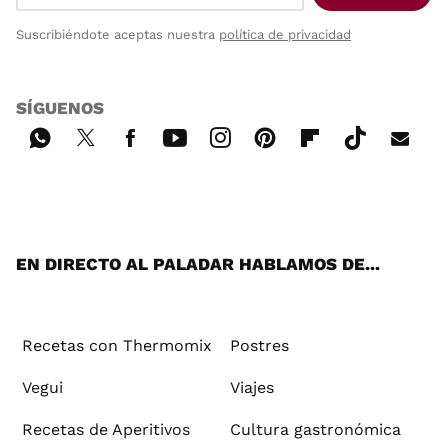
Suscribiéndote aceptas nuestra
política de privacidad
SÍGUENOS
Wh
Twi
Fac
You
Inst
Pint
Flip
Tikt
E-
ats
tter
ebo
tub
agr
ere
boa
ok
mai
App
ok
e
am
st
rd
l
EN DIRECTO AL PALADAR HABLAMOS DE...
Recetas con Thermomix
Postres
Vegui
Viajes
Recetas de Aperitivos
Cultura gastronómica