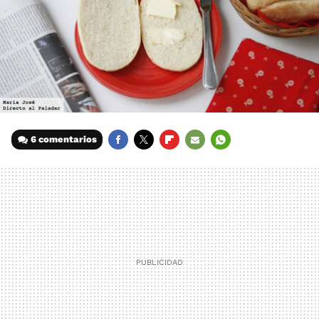
6 comentarios
FACEBOOK
TWITTER
FLIPBOARD
E-
WHATSAPP
MAIL