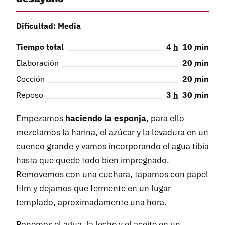
Dificultad: Media
Tiempo total
4
h
10
min
Elaboración
20
min
Cocción
20
min
Reposo
3
h
30
min
Empezamos
haciendo la esponja
, para ello
mezclamos la harina, el azúcar y la levadura en un
cuenco grande y vamos incorporando el agua tibia
hasta que quede todo bien impregnado.
Removemos con una cuchara, tapamos con papel
film y dejamos que fermente en un lugar
templado, aproximadamente una hora.
Ponemos el agua, la leche y el aceite en un