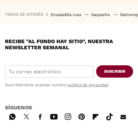
TEMAS DE INTERÉS
Ensaladilla rusa
Gazpacho
Salmore
RECIBE "AL FONDO HAY SITIO", NUESTRA
NEWSLETTER SEMANAL
SUSCRIBIR
Suscribiéndote aceptas nuestra
política de privacidad
SÍGUENOS
Wh
Twi
Fac
You
Inst
Pint
Flip
Tikt
E-
ats
tter
ebo
tub
agr
ere
boa
ok
mai