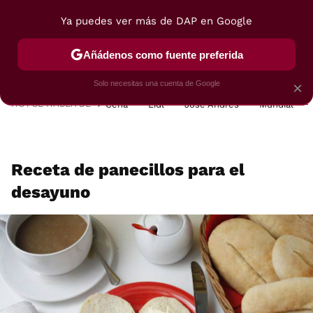
Ya puedes ver más de DAP en Google
MENÚ
NUEVO
Añádenos como fuente preferida
POSTRES
VIAJES
SELECCIÓN
VEGUI
Solo necesitas una cuenta de Google
×
HOY SE HABLA DE
Cena
Lidl
José Andrés
Mundial
Receta de panecillos para el
desayuno