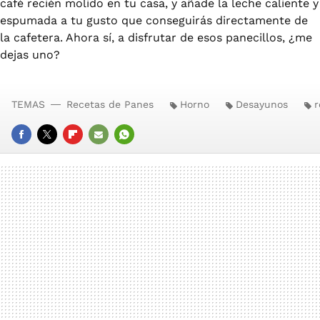
café recién molido en tu casa, y añade la leche caliente y
espumada a tu gusto que conseguirás directamente de
la cafetera. Ahora sí, a disfrutar de esos panecillos, ¿me
dejas uno?
TEMAS
Recetas de Panes
Horno
Desayunos
r
FACEBOOK
TWITTER
FLIPBOARD
E-
WHATSAPP
MAIL