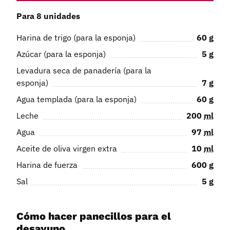
Para 8 unidades
Harina de trigo (para la esponja)
60
g
Azúcar (para la esponja)
5
g
Levadura seca de panadería (para la
esponja)
7
g
Agua templada (para la esponja)
60
g
Leche
200
ml
Agua
97
ml
Aceite de oliva virgen extra
10
ml
Harina de fuerza
600
g
Sal
5
g
Cómo hacer panecillos para el
desayuno