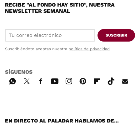
RECIBE "AL FONDO HAY SITIO", NUESTRA
NEWSLETTER SEMANAL
SUSCRIBIR
Suscribiéndote aceptas nuestra
política de privacidad
SÍGUENOS
Wh
Twi
Fac
You
Inst
Pint
Flip
Tikt
E-
ats
tter
ebo
tub
agr
ere
boa
ok
mai
App
ok
e
am
st
rd
l
EN DIRECTO AL PALADAR HABLAMOS DE...