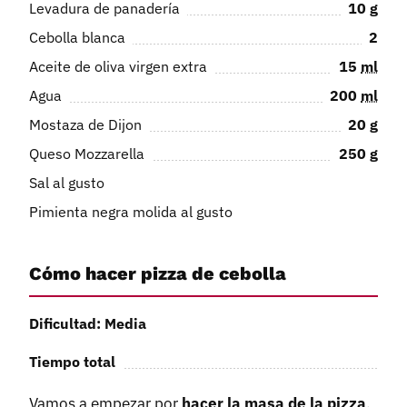
Levadura de panadería
10
g
Cebolla blanca
2
Aceite de oliva virgen extra
15
ml
Agua
200
ml
Mostaza de Dijon
20
g
Queso Mozzarella
250
g
Sal al gusto
Pimienta negra molida al gusto
Cómo hacer pizza de cebolla
Dificultad: Media
Tiempo total
Vamos a empezar por
hacer la masa de la pizza
.