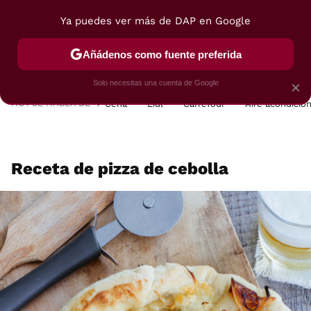
Ya puedes ver más de DAP en Google
MENÚ
NUEVO
Añádenos como fuente preferida
POSTRES
VIAJES
SELECCIÓN
VEGUI
Solo necesitas una cuenta de Google
×
HOY SE HABLA DE
Cena
Lidl
Carrefour
Aire acondicio
Receta de pizza de cebolla