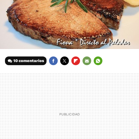
10 comentarios
FACEBOOK
TWITTER
FLIPBOARD
E-
WHATSAPP
MAIL