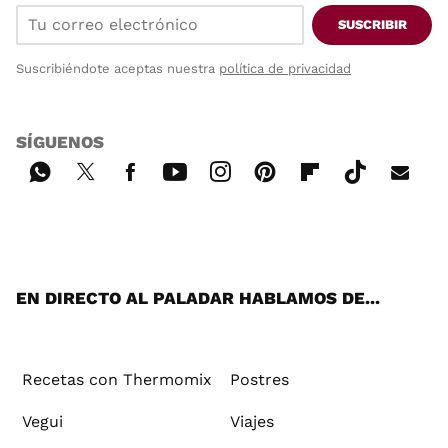
SUSCRIBIR
Suscribiéndote aceptas nuestra
política de privacidad
SÍGUENOS
Wh
Twi
Fac
You
Inst
Pint
Flip
Tikt
E-
ats
tter
ebo
tub
agr
ere
boa
ok
mai
App
ok
e
am
st
rd
l
EN DIRECTO AL PALADAR HABLAMOS DE...
Recetas con Thermomix
Postres
Vegui
Viajes