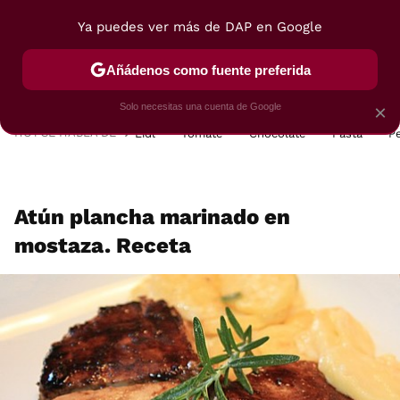
Ya puedes ver más de DAP en Google
MENÚ
NUEVO
Añádenos como fuente preferida
POSTRES
VIAJES
SELECCIÓN
VEGUI
Solo necesitas una cuenta de Google
×
HOY SE HABLA DE
Lidl
Tomate
Chocolate
Pasta
P
Atún plancha marinado en
mostaza. Receta