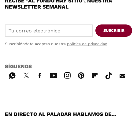
RECIBE "AL FONDO HAY SITIO", NUESTRA
NEWSLETTER SEMANAL
SUSCRIBIR
Suscribiéndote aceptas nuestra
política de privacidad
SÍGUENOS
Wh
Twi
Fac
You
Inst
Pint
Flip
Tikt
E-
ats
tter
ebo
tub
agr
ere
boa
ok
mai
App
ok
e
am
st
rd
l
EN DIRECTO AL PALADAR HABLAMOS DE...