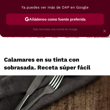
Ya puedes ver más de DAP en Google
MENÚ
NUEVO
Añádenos como fuente preferida
POSTRES
VIAJES
SELECCIÓN
VEGUI
Solo necesitas una cuenta de Google
×
HOY SE HABLA DE
Cena
Lidl
Carrefour
Aire acondicio
Calamares en su tinta con
sobrasada. Receta súper fácil