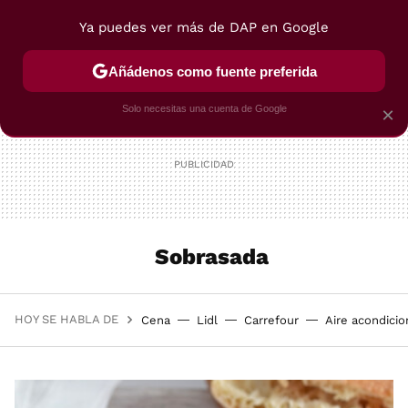
Ya puedes ver más de DAP en Google
MENÚ
NUEVO
Añádenos como fuente preferida
POSTRES
VIAJES
SELECCIÓN
VEGUI
Solo necesitas una cuenta de Google
×
Sobrasada
HOY SE HABLA DE
Cena
Lidl
Carrefour
Aire acondici