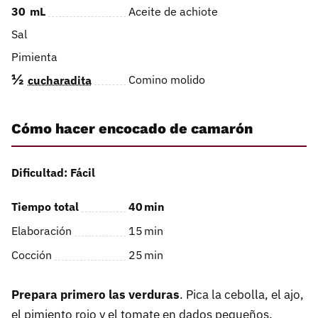
30
mL
Aceite de achiote
Sal
Pimienta
½
Comino molido
cucharadita
Cómo hacer encocado de camarón
Dificultad: Fácil
Tiempo total
40
min
Elaboración
15
min
Cocción
25
min
Prepara primero las verduras
. Pica la cebolla, el ajo,
el pimiento rojo y el tomate en dados pequeños.