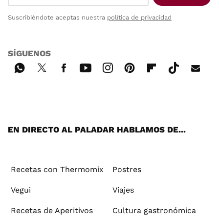
Suscribiéndote aceptas nuestra
política de privacidad
SÍGUENOS
Wh
Twi
Fac
You
Inst
Pint
Flip
Tikt
E-
ats
tter
ebo
tub
agr
ere
boa
ok
mai
App
ok
e
am
st
rd
l
EN DIRECTO AL PALADAR HABLAMOS DE...
Recetas con Thermomix
Postres
Vegui
Viajes
Recetas de Aperitivos
Cultura gastronómica