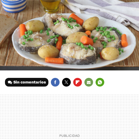
Sin comentarios
FACEBOOK
TWITTER
FLIPBOARD
E-
WHATSAPP
MAIL