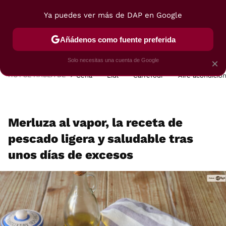
Ya puedes ver más de DAP en Google
MENÚ
NUEVO
Añádenos como fuente preferida
POSTRES
VIAJES
SELECCIÓN
VEGUI
Solo necesitas una cuenta de Google
×
HOY SE HABLA DE
Cena
Lidl
Carrefour
Aire acondicio
Merluza al vapor, la receta de
pescado ligera y saludable tras
unos días de excesos