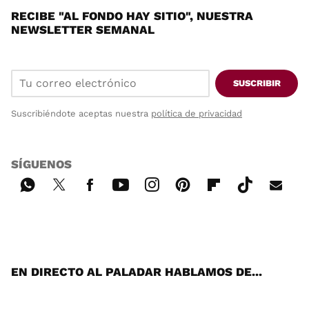
RECIBE "AL FONDO HAY SITIO", NUESTRA
NEWSLETTER SEMANAL
SUSCRIBIR
Suscribiéndote aceptas nuestra
política de privacidad
SÍGUENOS
Wh
Twi
Fac
You
Inst
Pint
Flip
Tikt
E-
ats
tter
ebo
tub
agr
ere
boa
ok
mai
App
ok
e
am
st
rd
l
EN DIRECTO AL PALADAR HABLAMOS DE...