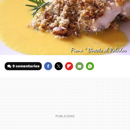
9 comentarios
FACEBOOK
TWITTER
FLIPBOARD
E-
WHATSAPP
MAIL