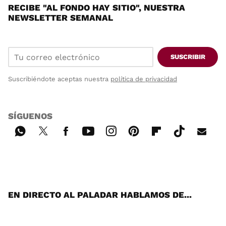
RECIBE "AL FONDO HAY SITIO", NUESTRA
NEWSLETTER SEMANAL
SUSCRIBIR
Suscribiéndote aceptas nuestra
política de privacidad
SÍGUENOS
Wh
Twi
Fac
You
Inst
Pint
Flip
Tikt
E-
ats
tter
ebo
tub
agr
ere
boa
ok
mai
App
ok
e
am
st
rd
l
EN DIRECTO AL PALADAR HABLAMOS DE...