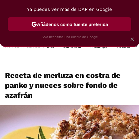
Ya puedes ver más de DAP en Google
MENÚ
NUEVO
Añádenos como fuente preferida
POSTRES
VIAJES
SELECCIÓN
VEGUI
Solo necesitas una cuenta de Google
×
HOY SE HABLA DE
Lidl
Carrefour
Alcampo
Pueblo
Receta de merluza en costra de
panko y nueces sobre fondo de
azafrán