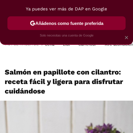
Ya puedes ver más de DAP en Google
MENÚ
NUEVO
Añádenos como fuente preferida
POSTRES
VIAJES
SELECCIÓN
VEGUI
Solo necesitas una cuenta de Google
×
HOY SE HABLA DE
Cena
Lidl
Carrefour
Aire acondicio
Salmón en papillote con cilantro:
receta fácil y ligera para disfrutar
cuidándose