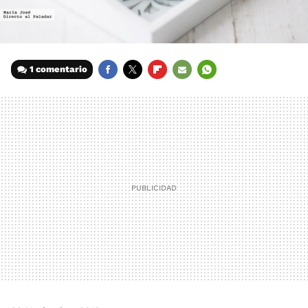
1 comentario
FACEBOOK
TWITTER
FLIPBOARD
E-
WHATSAPP
MAIL