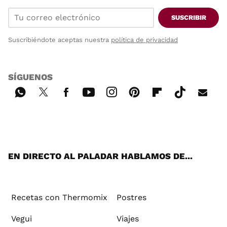
SUSCRIBIR
Suscribiéndote aceptas nuestra
política de privacidad
SÍGUENOS
Wh
Twi
Fac
You
Inst
Pint
Flip
Tikt
E-
ats
tter
ebo
tub
agr
ere
boa
ok
mai
App
ok
e
am
st
rd
l
EN DIRECTO AL PALADAR HABLAMOS DE...
Recetas con Thermomix
Postres
Vegui
Viajes