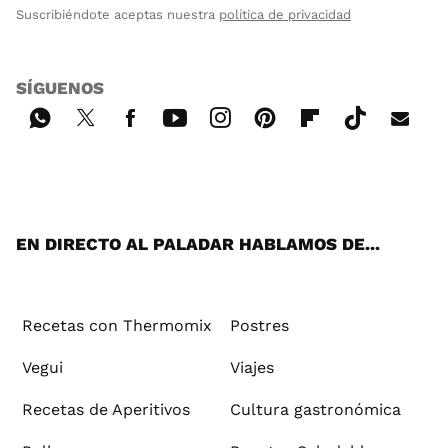
Suscribiéndote aceptas nuestra
política de privacidad
SÍGUENOS
Wh
Twi
Fac
You
Inst
Pint
Flip
Tikt
E-
ats
tter
ebo
tub
agr
ere
boa
ok
mai
App
ok
e
am
st
rd
l
EN DIRECTO AL PALADAR HABLAMOS DE...
Recetas con Thermomix
Postres
Vegui
Viajes
Recetas de Aperitivos
Cultura gastronómica