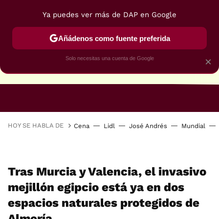
Ya puedes ver más de DAP en Google
Añádenos como fuente preferida
Solo necesitas una cuenta de Google
×
RECETAS VEGANAS
RECETAS VEGETARIANAS
HOY SE HABLA DE
Cena
Lidl
José Andrés
Mundial
Tras Murcia y Valencia, el invasivo
mejillón egipcio está ya en dos
espacios naturales protegidos de
Almería