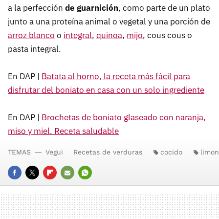
a la perfección
de guarnición
, como parte de un plato
junto a una proteína animal o vegetal y una porción de
arroz blanco
o
integral
,
quinoa
,
mijo
, cous cous o
pasta integral.
En DAP |
Batata al horno, la receta más fácil para
disfrutar del boniato en casa con un solo ingrediente
En DAP |
Brochetas de boniato glaseado con naranja,
miso y miel. Receta saludable
TEMAS
Vegui
Recetas de verduras
cocido
limon
FACEBOOK
TWITTER
FLIPBOARD
E-
WHATSAPP
MAIL