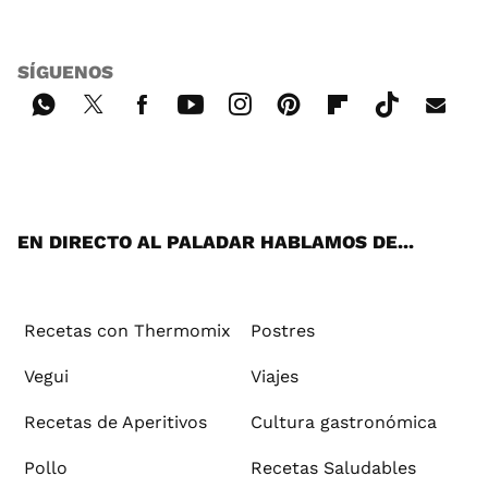
SÍGUENOS
Wh
Twi
Fac
You
Inst
Pint
Flip
Tikt
E-
ats
tter
ebo
tub
agr
ere
boa
ok
mai
App
ok
e
am
st
rd
l
EN DIRECTO AL PALADAR HABLAMOS DE...
Recetas con Thermomix
Postres
Vegui
Viajes
Recetas de Aperitivos
Cultura gastronómica
Pollo
Recetas Saludables