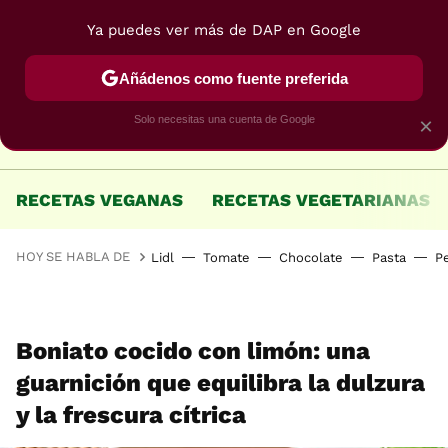
Ya puedes ver más de DAP en Google
MENÚ
NUEVO
Añádenos como fuente preferida
Solo necesitas una cuenta de Google
×
RECETAS VEGANAS
RECETAS VEGETARIANAS
HOY SE HABLA DE
Lidl
Tomate
Chocolate
Pasta
P
Boniato cocido con limón: una
guarnición que equilibra la dulzura
y la frescura cítrica