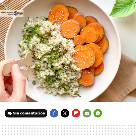
Sin comentarios
FACEBOOK
TWITTER
FLIPBOARD
E-
WHATSAPP
MAIL