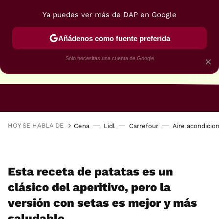
Ya puedes ver más de DAP en Google
Añádenos como fuente preferida
Solo necesitas una cuenta de Google
×
RECETAS VEGANAS
RECETAS VEGETARIANAS
HOY SE HABLA DE
Cena
Lidl
Carrefour
Aire acondicio
Esta receta de patatas es un
clásico del aperitivo, pero la
versión con setas es mejor y más
saludable