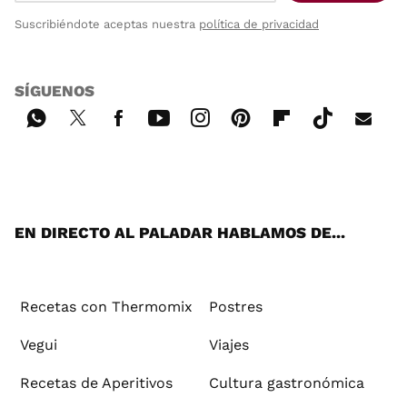
Suscribiéndote aceptas nuestra
política de privacidad
SÍGUENOS
Wh
Twi
Fac
You
Inst
Pint
Flip
Tikt
E-
ats
tter
ebo
tub
agr
ere
boa
ok
mai
App
ok
e
am
st
rd
l
EN DIRECTO AL PALADAR HABLAMOS DE...
Recetas con Thermomix
Postres
Vegui
Viajes
Recetas de Aperitivos
Cultura gastronómica