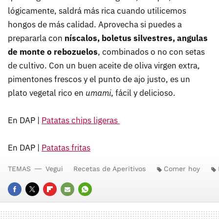
lógicamente, saldrá más rica cuando utilicemos
hongos de más calidad. Aprovecha si puedes a
prepararla con
níscalos, boletus silvestres, angulas
de monte o rebozuelos
, combinados o no con setas
de cultivo. Con un buen aceite de oliva virgen extra,
pimentones frescos y el punto de ajo justo, es un
plato vegetal rico en
umami
, fácil y delicioso.
En DAP |
Patatas chips ligeras
En DAP |
Patatas fritas
TEMAS
Vegui
Recetas de Aperitivos
Comer hoy
FACEBOOK
TWITTER
FLIPBOARD
E-
WHATSAPP
MAIL