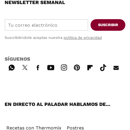
NEWSLETTER SEMANAL
SUSCRIBIR
Suscribiéndote aceptas nuestra
política de privacidad
SÍGUENOS
Wh
Twi
Fac
You
Inst
Pint
Flip
Tikt
E-
ats
tter
ebo
tub
agr
ere
boa
ok
mai
App
ok
e
am
st
rd
l
EN DIRECTO AL PALADAR HABLAMOS DE...
Recetas con Thermomix
Postres