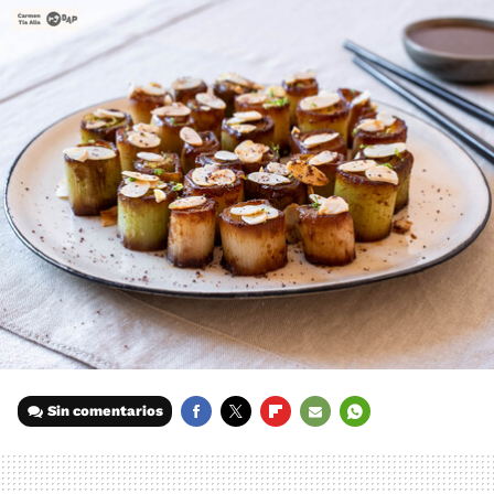
Sin comentarios
FACEBOOK
TWITTER
FLIPBOARD
E-
WHATSAPP
MAIL