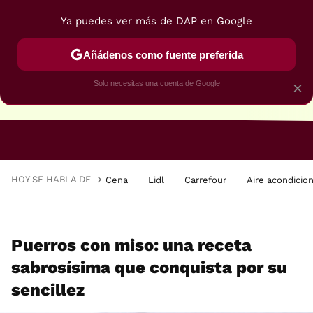
Ya puedes ver más de DAP en Google
Añádenos como fuente preferida
Solo necesitas una cuenta de Google
×
RECETAS VEGANAS
RECETAS VEGETARIANAS
HOY SE HABLA DE
Cena
Lidl
Carrefour
Aire acondicio
Puerros con miso: una receta
sabrosísima que conquista por su
sencillez