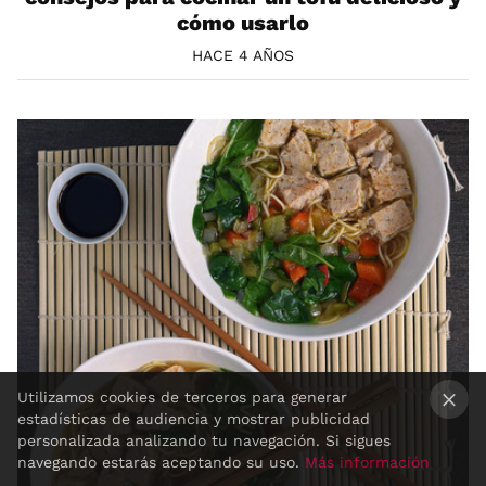
cómo usarlo
HACE 4 AÑOS
Utilizamos cookies de terceros para generar
estadísticas de audiencia y mostrar publicidad
×
personalizada analizando tu navegación. Si sigues
navegando estarás aceptando su uso.
Más información