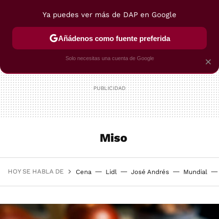
Ya puedes ver más de DAP en Google
MENÚ
NUEVO
Añádenos como fuente preferida
POSTRES
VIAJES
SELECCIÓN
VEGUI
Solo necesitas una cuenta de Google
×
Miso
HOY SE HABLA DE
Cena
Lidl
José Andrés
Mundial