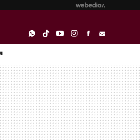
I
WHATSAPP
TIKTOK
YOUTUBE
INSTAGRAM
FACEBOOK
E-
MAIL