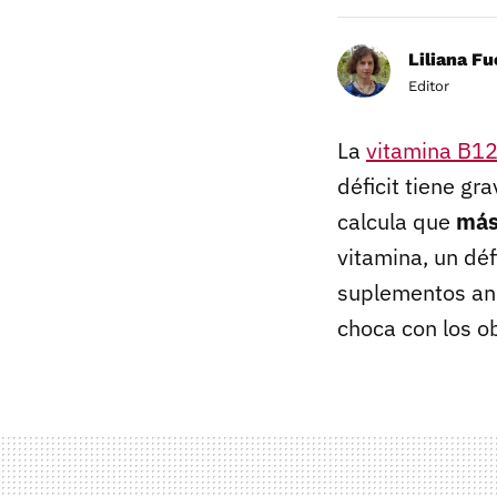
Liliana F
Editor
La
vitamina B1
déficit tiene gr
calcula que
más
vitamina, un dé
suplementos ani
choca con los o