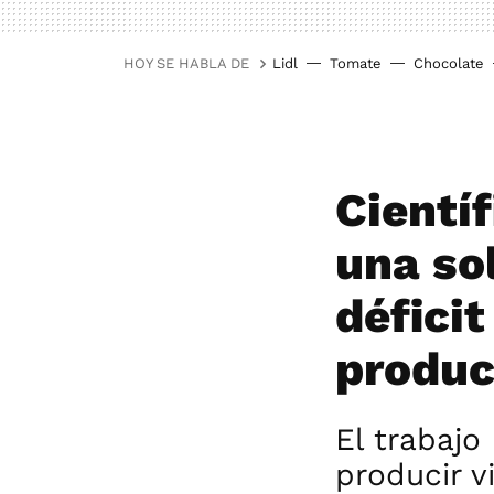
HOY SE HABLA DE
Lidl
Tomate
Chocolate
Cientí
una so
déficit
produc
El trabajo
producir v