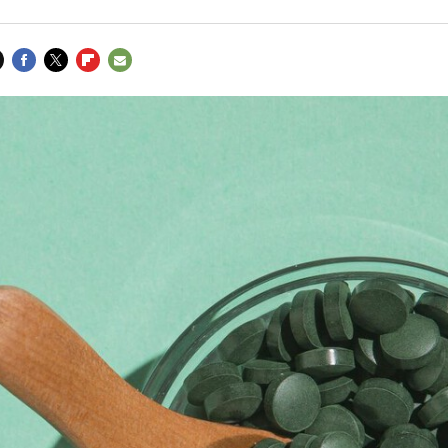
FACEBOOK
TWITTER
FLIPBOARD
E-
MAIL