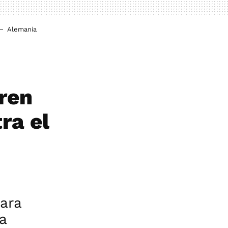
Alemania
ren
ra el
para
a