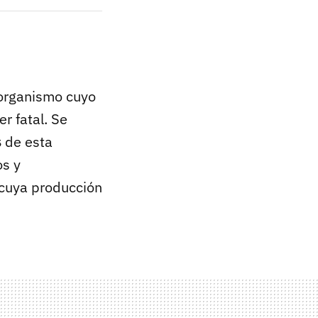
 organismo cuyo
r fatal. Se
s
de esta
os y
 cuya producción