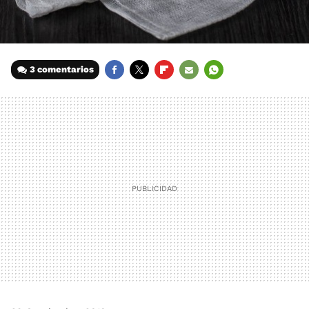
3 comentarios
FACEBOOK
TWITTER
FLIPBOARD
E-
WHATSAPP
MAIL