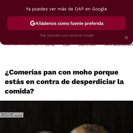
Ya puedes ver más de DAP en Google
MENÚ
NUEVO
Añádenos como fuente preferida
POSTRES
VIAJES
SELECCIÓN
VEGUI
Solo necesitas una cuenta de Google
×
HOY SE HABLA DE
Cena
Lidl
Carrefour
Aire acondicio
¿Comerías pan con moho porque
estás en contra de desperdiciar la
comida?