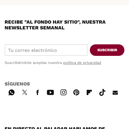
RECIBE "AL FONDO HAY SITIO", NUESTRA
NEWSLETTER SEMANAL
SUSCRIBIR
Suscribiéndote aceptas nuestra
política de privacidad
SÍGUENOS
Wh
Twi
Fac
You
Inst
Pint
Flip
Tikt
E-
ats
tter
ebo
tub
agr
ere
boa
ok
mai
App
ok
e
am
st
rd
l
EN DIRECTO AL PALADAR HABLAMOS DE...