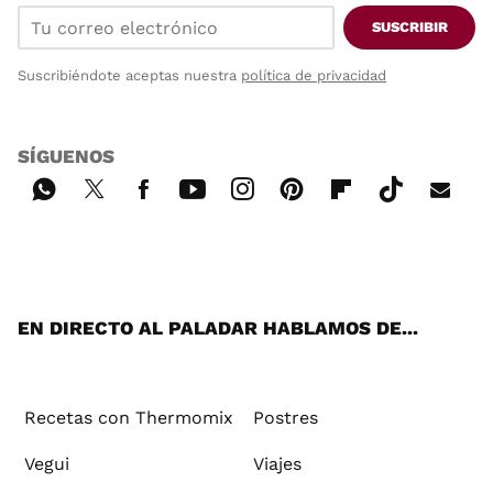
SUSCRIBIR
Suscribiéndote aceptas nuestra
política de privacidad
SÍGUENOS
Wh
Twi
Fac
You
Inst
Pint
Flip
Tikt
E-
ats
tter
ebo
tub
agr
ere
boa
ok
mai
App
ok
e
am
st
rd
l
EN DIRECTO AL PALADAR HABLAMOS DE...
Recetas con Thermomix
Postres
Vegui
Viajes