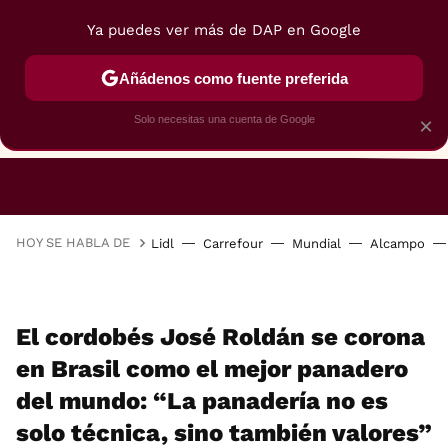
Ya puedes ver más de DAP en Google
Añádenos como fuente preferida
Solo necesitas una cuenta de Google
×
RESTAURANTES
GASTROGUÍA
48 HORAS
HOY SE HABLA DE
Lidl
Carrefour
Mundial
Alcampo
El cordobés José Roldán se corona
en Brasil como el mejor panadero
del mundo: “La panadería no es
solo técnica, sino también valores”