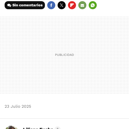
Sin comentarios
FACEBOOK
TWITTER
FLIPBOARD
E-
WHATSAPP
MAIL
23 Julio 2025