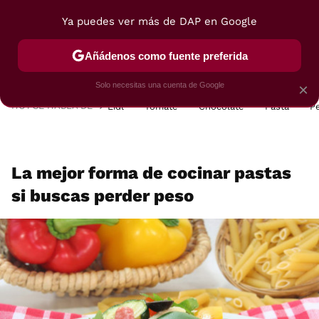
Ya puedes ver más de DAP en Google
MENÚ
NUEVO
Añádenos como fuente preferida
POSTRES
VIAJES
SELECCIÓN
VEGUI
Solo necesitas una cuenta de Google
×
HOY SE HABLA DE
Lidl
Tomate
Chocolate
Pasta
P
La mejor forma de cocinar pastas
si buscas perder peso