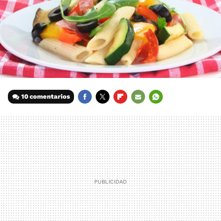
10 comentarios
FACEBOOK
TWITTER
FLIPBOARD
E-
WHATSAPP
MAIL