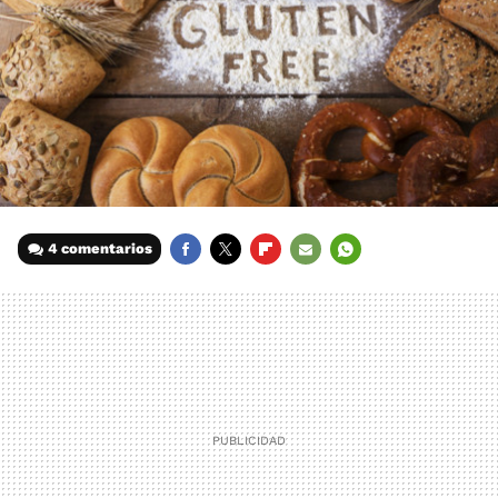
4 comentarios
FACEBOOK
TWITTER
FLIPBOARD
E-
WHATSAPP
MAIL