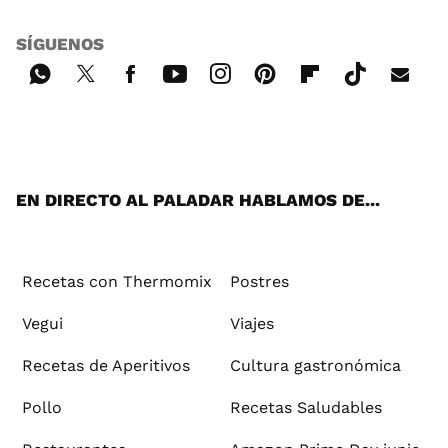
SÍGUENOS
Wh
Twi
Fac
You
Inst
Pint
Flip
Tikt
E-
ats
tter
ebo
tub
agr
ere
boa
ok
mai
App
ok
e
am
st
rd
l
EN DIRECTO AL PALADAR HABLAMOS DE...
Recetas con Thermomix
Postres
Vegui
Viajes
Recetas de Aperitivos
Cultura gastronómica
Pollo
Recetas Saludables