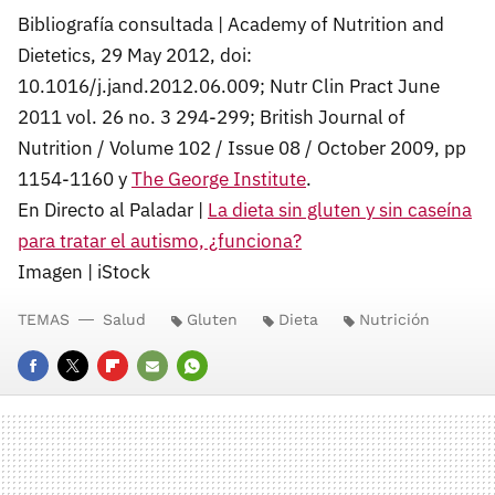
Bibliografía consultada | Academy of Nutrition and
Dietetics, 29 May 2012, doi:
10.1016/j.jand.2012.06.009; Nutr Clin Pract June
2011 vol. 26 no. 3 294-299; British Journal of
Nutrition / Volume 102 / Issue 08 / October 2009, pp
1154-1160 y
The George Institute
.
En Directo al Paladar |
La dieta sin gluten y sin caseína
para tratar el autismo, ¿funciona?
Imagen | iStock
TEMAS
Salud
Gluten
Dieta
Nutrición
FACEBOOK
TWITTER
FLIPBOARD
E-
WHATSAPP
MAIL