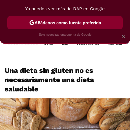
Ya puedes ver más de DAP en Google
MENÚ
NUEVO
Añádenos como fuente preferida
POSTRES
VIAJES
SELECCIÓN
VEGUI
Solo necesitas una cuenta de Google
×
HOY SE HABLA DE
Cena
Lidl
José Andrés
Mundial
Una dieta sin gluten no es
necesariamente una dieta
saludable