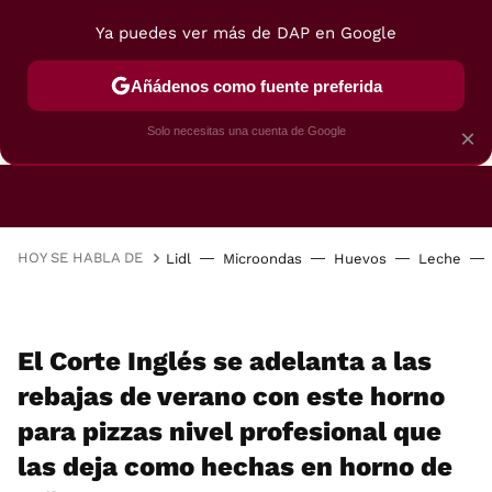
Ya puedes ver más de DAP en Google
Añádenos como fuente preferida
CAFETERAS
FREIDORAS DE AIRE
GUÍAS DE 
Solo necesitas una cuenta de Google
×
HOY SE HABLA DE
Lidl
Microondas
Huevos
Leche
El Corte Inglés se adelanta a las
rebajas de verano con este horno
para pizzas nivel profesional que
las deja como hechas en horno de