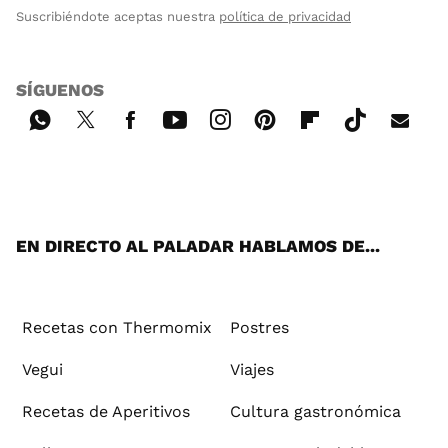
Suscribiéndote aceptas nuestra
política de privacidad
SÍGUENOS
Wh
Twi
Fac
You
Inst
Pint
Flip
Tikt
E-
ats
tter
ebo
tub
agr
ere
boa
ok
mai
App
ok
e
am
st
rd
l
EN DIRECTO AL PALADAR HABLAMOS DE...
Recetas con Thermomix
Postres
Vegui
Viajes
Recetas de Aperitivos
Cultura gastronómica