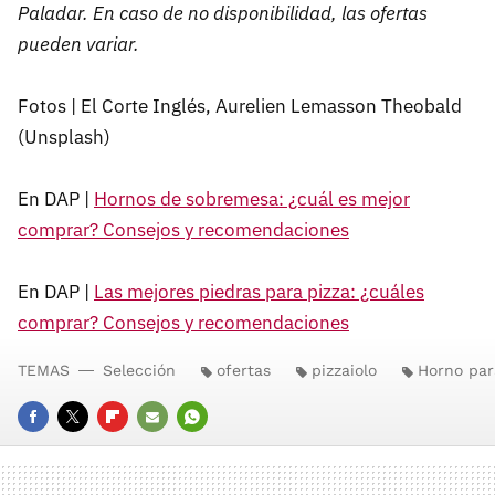
Paladar. En caso de no disponibilidad, las ofertas
pueden variar.
Fotos | El Corte Inglés, Aurelien Lemasson Theobald
(Unsplash)
En DAP |
Hornos de sobremesa: ¿cuál es mejor
comprar? Consejos y recomendaciones
En DAP |
Las mejores piedras para pizza: ¿cuáles
comprar? Consejos y recomendaciones
TEMAS
Selección
ofertas
pizzaiolo
Horno par
FACEBOOK
TWITTER
FLIPBOARD
E-
WHATSAPP
MAIL