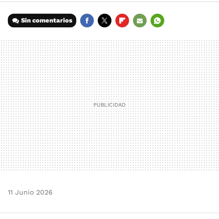
Sin comentarios
FACEBOOK
TWITTER
FLIPBOARD
E-
WHATSAPP
MAIL
11 Junio 2026