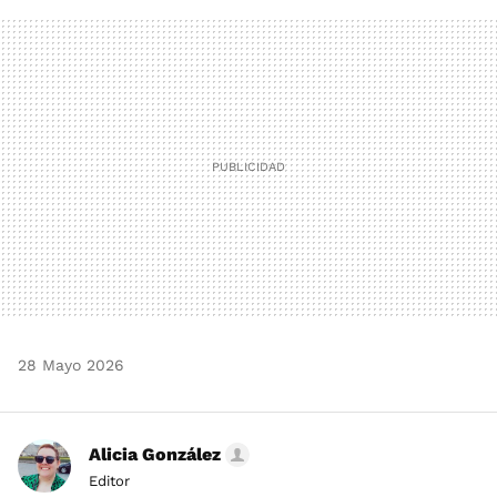
FACEBOOK
TWITTER
FLIPBOARD
E-
WHATSAPP
MAIL
28 Mayo 2026
Alicia González
Editor