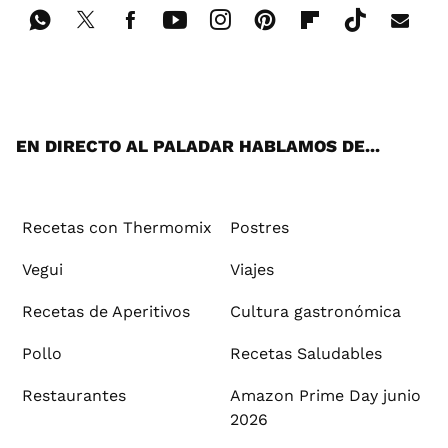
Wh
Twi
Fac
You
Inst
Pint
Flip
Tikt
E-
ats
tter
ebo
tub
agr
ere
boa
ok
mai
App
ok
e
am
st
rd
l
EN DIRECTO AL PALADAR HABLAMOS DE...
Recetas con Thermomix
Postres
Vegui
Viajes
Recetas de Aperitivos
Cultura gastronómica
Pollo
Recetas Saludables
Restaurantes
Amazon Prime Day junio
2026