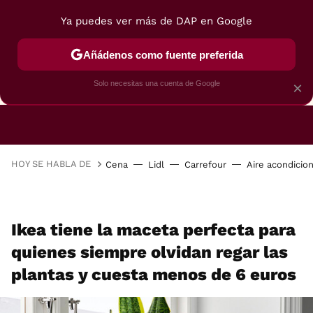
Ya puedes ver más de DAP en Google
Añádenos como fuente preferida
CAFETERAS
FREIDORAS DE AIRE
GUÍAS DE 
Solo necesitas una cuenta de Google
×
HOY SE HABLA DE
Cena
Lidl
Carrefour
Aire acondicio
Ikea tiene la maceta perfecta para
quienes siempre olvidan regar las
plantas y cuesta menos de 6 euros