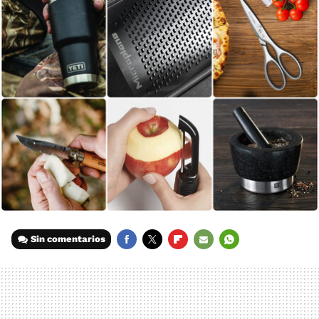
Sin comentarios
FACEBOOK
TWITTER
FLIPBOARD
E-
WHATSAPP
MAIL