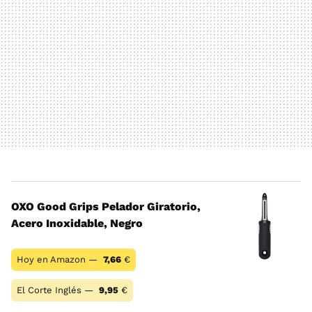
OXO Good Grips Pelador Giratorio,
Acero Inoxidable, Negro
Hoy en Amazon —
7,66
€
El Corte Inglés —
9,95
€