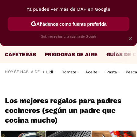
Ya puedes ver más de DAP en Google
MENÚ
NUEVO
Añádenos como fuente preferida
Solo necesitas una cuenta de Google
×
CAFETERAS
FREIDORAS DE AIRE
GUÍAS DE 
HOY SE HABLA DE
Lidl
Tomate
Aceite
Pasta
Pesc
Los mejores regalos para padres
cocineros (según un padre que
cocina mucho)