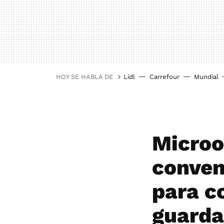
HOY SE HABLA DE
Lidl
Carrefour
Mundial
Microo
conven
para c
guarda