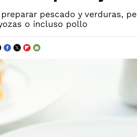
preparar pescado y verduras, pe
ozas o incluso pollo
FACEBOOK
TWITTER
FLIPBOARD
E-
MAIL