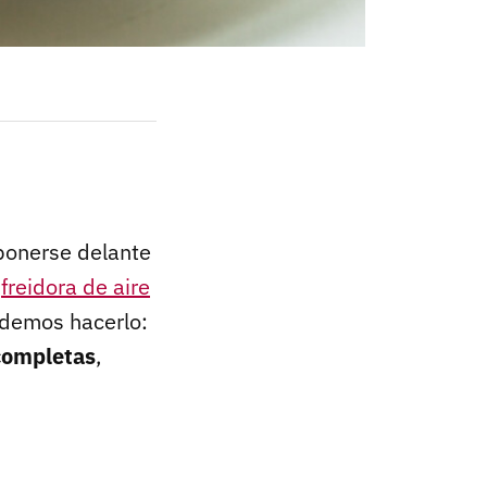
ponerse delante
a
freidora de aire
odemos hacerlo:
completas
,