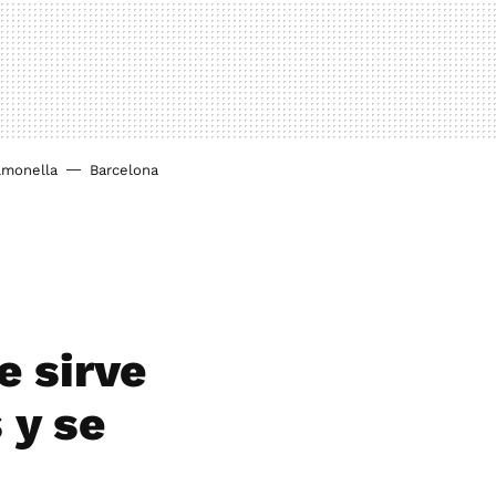
lmonella
Barcelona
o
e sirve
 y se