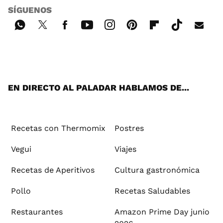
SÍGUENOS
Wh
Twi
Fac
You
Inst
Pint
Flip
Tikt
E-
ats
tter
ebo
tub
agr
ere
boa
ok
mai
App
ok
e
am
st
rd
l
EN DIRECTO AL PALADAR HABLAMOS DE...
Recetas con Thermomix
Postres
Vegui
Viajes
Recetas de Aperitivos
Cultura gastronómica
Pollo
Recetas Saludables
Restaurantes
Amazon Prime Day junio