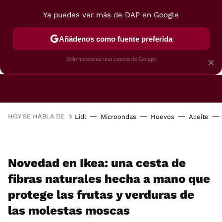
Ya puedes ver más de DAP en Google
Añádenos como fuente preferida
CAFETERAS
FREIDORAS DE AIRE
GUÍAS DE 
Solo necesitas una cuenta de Google
×
HOY SE HABLA DE
Lidl
Microondas
Huevos
Aceite
Novedad en Ikea: una cesta de
fibras naturales hecha a mano que
protege las frutas y verduras de
las molestas moscas