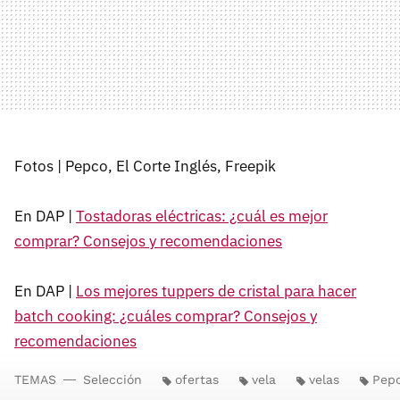
Fotos | Pepco, El Corte Inglés, Freepik
En DAP |
Tostadoras eléctricas: ¿cuál es mejor
comprar? Consejos y recomendaciones
En DAP |
Los mejores tuppers de cristal para hacer
batch cooking: ¿cuáles comprar? Consejos y
recomendaciones
TEMAS
Selección
ofertas
vela
velas
Pep