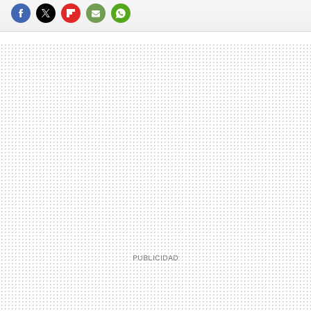
FACEBOOK
TWITTER
FLIPBOARD
E-
WHATSAPP
MAIL