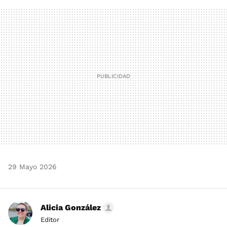
FACEBOOK
TWITTER
FLIPBOARD
E-
WHATSAPP
MAIL
29 Mayo 2026
Alicia González
Editor