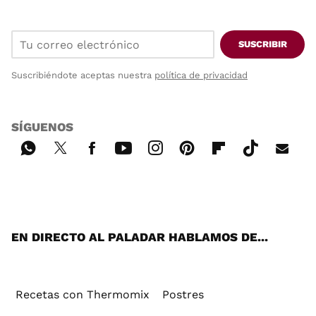
SUSCRIBIR
Suscribiéndote aceptas nuestra
política de privacidad
SÍGUENOS
Wh
Twi
Fac
You
Inst
Pint
Flip
Tikt
E-
ats
tter
ebo
tub
agr
ere
boa
ok
mai
App
ok
e
am
st
rd
l
EN DIRECTO AL PALADAR HABLAMOS DE...
Recetas con Thermomix
Postres