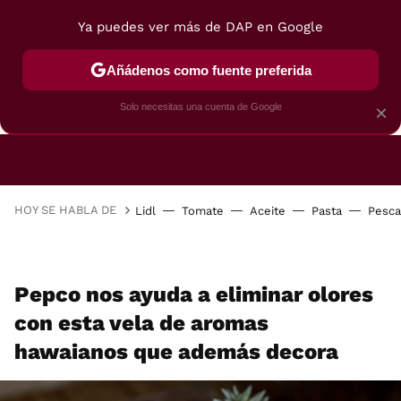
Ya puedes ver más de DAP en Google
Añádenos como fuente preferida
CAFETERAS
FREIDORAS DE AIRE
GUÍAS DE 
Solo necesitas una cuenta de Google
×
HOY SE HABLA DE
Lidl
Tomate
Aceite
Pasta
Pesc
Pepco nos ayuda a eliminar olores
con esta vela de aromas
hawaianos que además decora