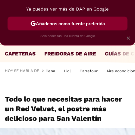
Ya puedes ver más de DAP en Google
MENÚ
NUEVO
Añádenos como fuente preferida
Solo necesitas una cuenta de Google
×
CAFETERAS
FREIDORAS DE AIRE
GUÍAS DE 
HOY SE HABLA DE
Cena
Lidl
Carrefour
Aire acondicio
Todo lo que necesitas para hacer
un Red Velvet, el postre más
delicioso para San Valentín