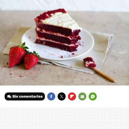
Sin comentarios
FACEBOOK
TWITTER
FLIPBOARD
E-
WHATSAPP
MAIL