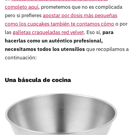
completo aquí
, prometemos que no es complicada
pero si prefieres
apostar por dosis más pequeñas
como los cupcakes también te contamos cómo
o por
las
galletas craqueladas red velvet
. Eso sí,
para
hacerlas como un auténtico profesional,
necesitamos todos los utensilios
que recopilamos a
continuación:
Una báscula de cocina