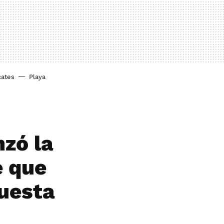
cates
Playa
nzó la
e que
cuesta