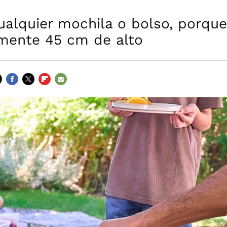
ualquier mochila o bolso, porqu
mente 45 cm de alto
FACEBOOK
TWITTER
FLIPBOARD
E-
MAIL