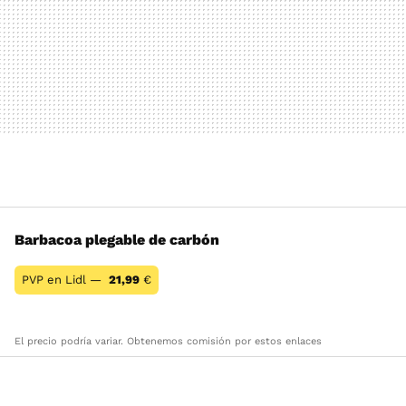
Barbacoa plegable de carbón
PVP en Lidl —
21,99
€
El precio podría variar. Obtenemos comisión por estos enlaces