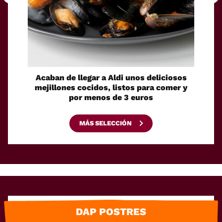
Acaban de llegar a Aldi unos deliciosos
La sol
mejillones cocidos, listos para comer y
espaci
por menos de 3 euros
MÁS SELECCIÓN
DAP POSTRES