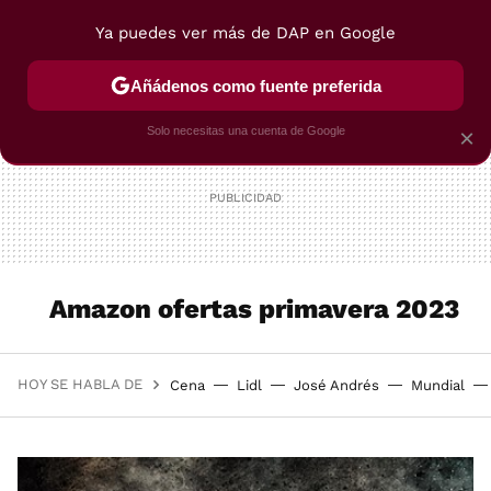
Ya puedes ver más de DAP en Google
MENÚ
NUEVO
Añádenos como fuente preferida
POSTRES
VIAJES
SELECCIÓN
VEGUI
Solo necesitas una cuenta de Google
×
Amazon ofertas primavera 2023
HOY SE HABLA DE
Cena
Lidl
José Andrés
Mundial