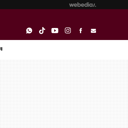
I
WHATSAPP
TIKTOK
YOUTUBE
INSTAGRAM
FACEBOOK
E-
MAIL