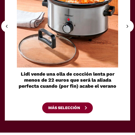
Lidl vende una olla de cocción lenta por
El Cor
menos de 22 euros que será la aliada
toma
perfecta cuando (por fin) acabe el verano
e
MÁS SELECCIÓN