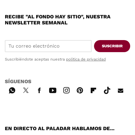
RECIBE "AL FONDO HAY SITIO", NUESTRA
NEWSLETTER SEMANAL
SUSCRIBIR
Suscribiéndote aceptas nuestra
política de privacidad
SÍGUENOS
Wh
Twi
Fac
You
Inst
Pint
Flip
Tikt
E-
ats
tter
ebo
tub
agr
ere
boa
ok
mai
App
ok
e
am
st
rd
l
EN DIRECTO AL PALADAR HABLAMOS DE...