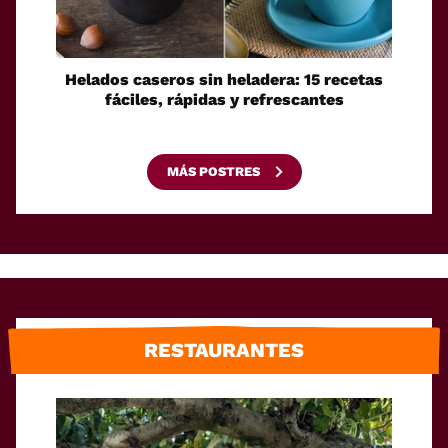
Helados caseros sin heladera: 15 recetas
Sei
fáciles, rápidas y refrescantes
cono
esca
MÁS POSTRES
RESTAURANTES