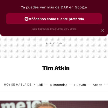
Ya puedes ver más de DAP en Google
MENÚ
NUEVO
Añádenos como fuente preferida
POSTRES
VIAJES
SELECCIÓN
VEGUI
Solo necesitas una cuenta de Google
×
Tim Atkin
HOY SE HABLA DE
Lidl
Microondas
Huevos
Aceite