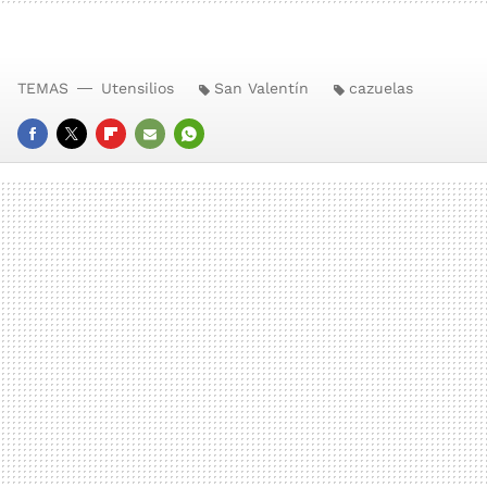
TEMAS
Utensilios
San Valentín
cazuelas
FACEBOOK
TWITTER
FLIPBOARD
E-
WHATSAPP
MAIL