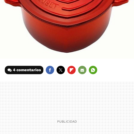
4 comentarios
FACEBOOK
TWITTER
FLIPBOARD
E-
WHATSAPP
MAIL