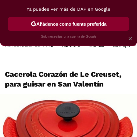
Ya puedes ver más de DAP en Google
MENÚ
NUEVO
Añádenos como fuente preferida
POSTRES
VIAJES
SELECCIÓN
VEGUI
Solo necesitas una cuenta de Google
×
HOY SE HABLA DE
Lidl
Carrefour
Mundial
Alcampo
Cacerola Corazón de Le Creuset,
para guisar en San Valentín