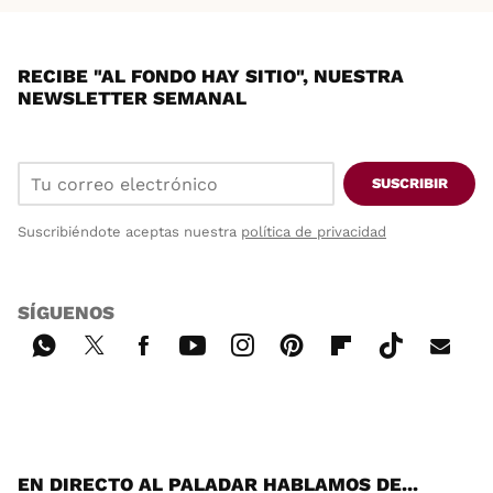
RECIBE "AL FONDO HAY SITIO", NUESTRA
NEWSLETTER SEMANAL
SUSCRIBIR
Suscribiéndote aceptas nuestra
política de privacidad
SÍGUENOS
Wh
Twi
Fac
You
Inst
Pint
Flip
Tikt
E-
ats
tter
ebo
tub
agr
ere
boa
ok
mai
App
ok
e
am
st
rd
l
EN DIRECTO AL PALADAR HABLAMOS DE...