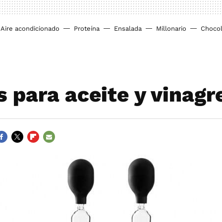
Aire acondicionado
Proteína
Ensalada
Millonario
Chocol
s para aceite y vinagr
ACEBOOK
TWITTER
FLIPBOARD
E-
MAIL