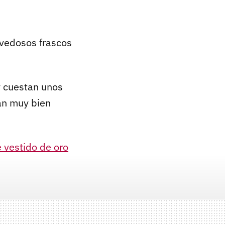
ovedosos frascos
y cuestan unos
an muy bien
e vestido de oro