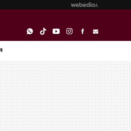
I
WHATSAPP
TIKTOK
YOUTUBE
INSTAGRAM
FACEBOOK
E-
MAIL