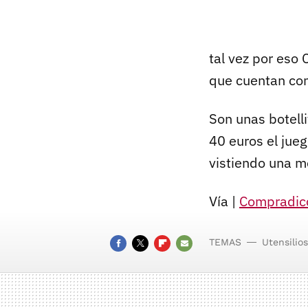
tal vez por eso
que cuentan con 
Son unas botelli
40 euros el jue
vistiendo una m
Vía |
Compradic
TEMAS
Utensilios
FACEBOOK
TWITTER
FLIPBOARD
E-
MAIL