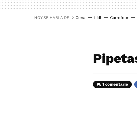
HOY SE HABLA DE
Cena
Lidl
Carrefour
Pipeta
1 comentario
F