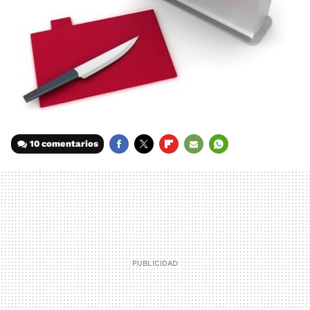
10 comentarios
FACEBOOK
TWITTER
FLIPBOARD
E-
WHATSAPP
MAIL