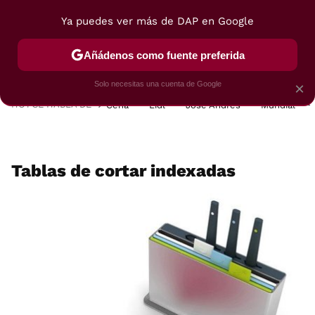
Ya puedes ver más de DAP en Google
MENÚ
NUEVO
Añádenos como fuente preferida
POSTRES
VIAJES
SELECCIÓN
VEGUI
Solo necesitas una cuenta de Google
×
HOY SE HABLA DE
Cena
Lidl
José Andrés
Mundial
Tablas de cortar indexadas