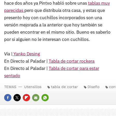
hace dos años ya Pintxo habló sobre unas
tablas muy
parecidas
pero que distribuía otra casa, y estas que
presento hoy con cuchillos incorporados son una
versión mejorada a la anterior que hoy también se
pueden encontrar en el mismo sitio. Bueno es saberlo
por si alguien no le interesan con cuchillos.
Vía |
Yanko Desing
En Directo al Paladar |
Tabla de cortar rockera
En Directo al Paladar |
Tabla de cortar para estar
sentado
TEMAS
Utensilios
tabla de cortar
Diseño
con
FACEBOOK
TWITTER
FLIPBOARD
E-
WHATSAPP
MAIL