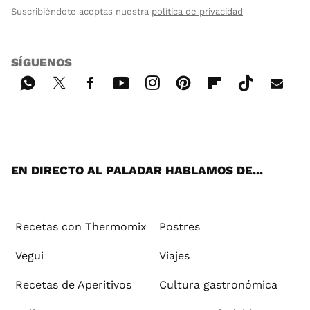
Suscribiéndote aceptas nuestra
política de privacidad
SÍGUENOS
Wh
Twi
Fac
You
Inst
Pint
Flip
Tikt
E-
ats
tter
ebo
tub
agr
ere
boa
ok
mai
App
ok
e
am
st
rd
l
EN DIRECTO AL PALADAR HABLAMOS DE...
Recetas con Thermomix
Postres
Vegui
Viajes
Recetas de Aperitivos
Cultura gastronómica