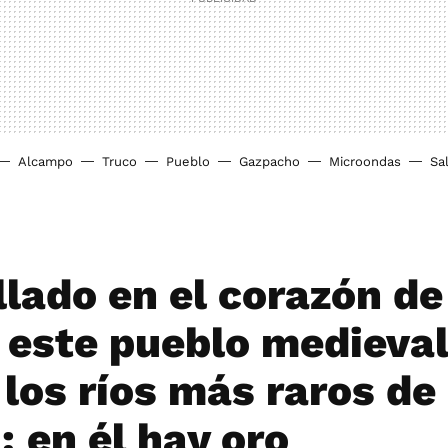
Alcampo
Truco
Pueblo
Gazpacho
Microondas
Sa
lado en el corazón de
, este pueblo medieval
 los ríos más raros de
: en él hay oro