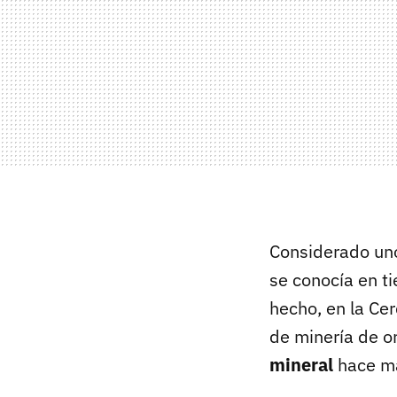
Considerado uno 
se conocía en t
hecho, en la Ce
de minería de or
mineral
hace má