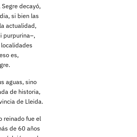
l Segre decayó,
a, si bien las
a actualidad,
i purpurina–,
 localidades
eso es,
gre.
us aguas, sino
da de historia,
incia de Lleida.
o reinado fue el
 más de 60 años