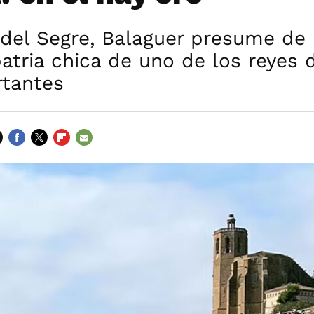
 del Segre, Balaguer presume de h
patria chica de uno de los reyes
tantes
FACEBOOK
TWITTER
FLIPBOARD
E-
MAIL