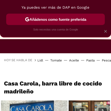
Ya puedes ver más de DAP en Google
Añádenos como fuente preferida
Solo necesitas una cuenta de Google
×
RESTAURANTES
GASTROGUÍA
48 HORAS
HOY SE HABLA DE
Lidl
Tomate
Aceite
Pasta
Pesc
Casa Carola, barra libre de cocido
madrileño