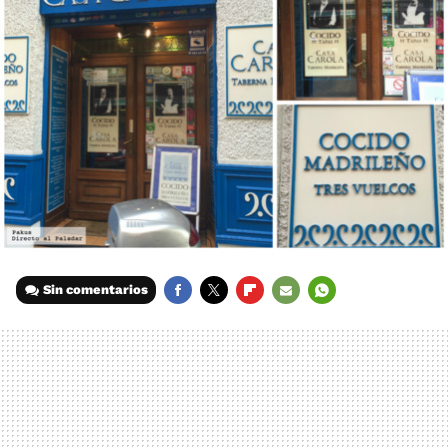
Sin comentarios
FACEBOOK
TWITTER
FLIPBOARD
E-
WHATSAPP
MAIL