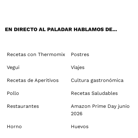
ats
tter
ebo
tub
agr
ere
boa
ok
mai
App
ok
e
am
st
rd
l
EN DIRECTO AL PALADAR HABLAMOS DE...
Recetas con Thermomix
Postres
Vegui
Viajes
Recetas de Aperitivos
Cultura gastronómica
Pollo
Recetas Saludables
Restaurantes
Amazon Prime Day junio
2026
Horno
Huevos