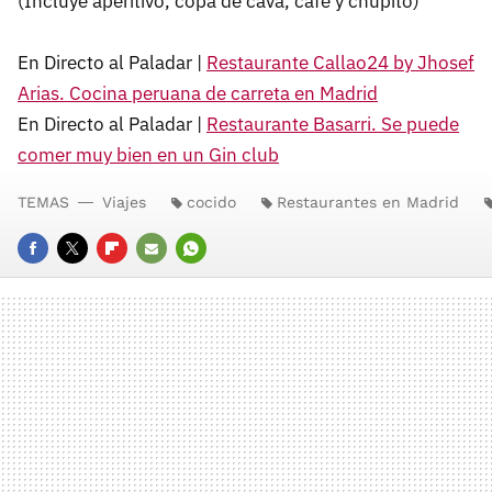
(Incluye aperitivo, copa de cava, café y chupito)
En Directo al Paladar |
Restaurante Callao24 by Jhosef
Arias. Cocina peruana de carreta en Madrid
En Directo al Paladar |
Restaurante Basarri. Se puede
comer muy bien en un Gin club
TEMAS
Viajes
cocido
Restaurantes en Madrid
FACEBOOK
TWITTER
FLIPBOARD
E-
WHATSAPP
MAIL