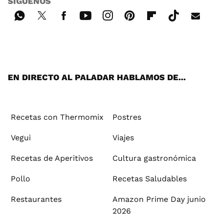
SÍGUENOS
Wh
Twi
Fac
You
Inst
Pint
Flip
Tikt
E-
ats
tter
ebo
tub
agr
ere
boa
ok
mai
App
ok
e
am
st
rd
l
EN DIRECTO AL PALADAR HABLAMOS DE...
Recetas con Thermomix
Postres
Vegui
Viajes
Recetas de Aperitivos
Cultura gastronómica
Pollo
Recetas Saludables
Restaurantes
Amazon Prime Day junio
2026