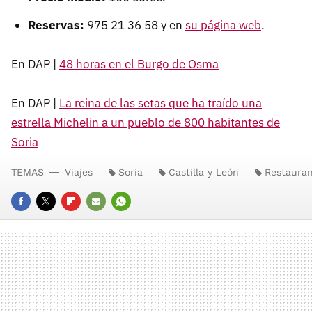
Reservas:
975 21 36 58 y en
su página web
.
En DAP |
48 horas en el Burgo de Osma
En DAP |
La reina de las setas que ha traído una
estrella Michelin a un pueblo de 800 habitantes de
Soria
TEMAS
Viajes
Soria
Castilla y León
Restauran
FACEBOOK
TWITTER
FLIPBOARD
E-
WHATSAPP
MAIL