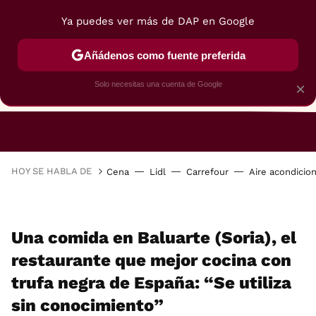
Ya puedes ver más de DAP en Google
Añádenos como fuente preferida
Solo necesitas una cuenta de Google
×
RESTAURANTES
GASTROGUÍA
48 HORAS
HOY SE HABLA DE
Cena
Lidl
Carrefour
Aire acondicio
Una comida en Baluarte (Soria), el
restaurante que mejor cocina con
trufa negra de España: “Se utiliza
sin conocimiento”