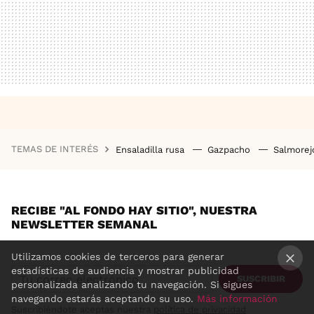
TEMAS DE INTERÉS
Ensaladilla rusa
Gazpacho
Salmore
RECIBE "AL FONDO HAY SITIO", NUESTRA
NEWSLETTER SEMANAL
Utilizamos cookies de terceros para generar
estadísticas de audiencia y mostrar publicidad
SUSCRIBIR
×
personalizada analizando tu navegación. Si sigues
navegando estarás aceptando su uso.
Más información
Suscribiéndote aceptas nuestra
política de privacidad