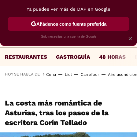
Ya puedes ver más de DAP en Google
MENÚ
NUEVO
Añádenos como fuente preferida
Solo necesitas una cuenta de Google
×
RESTAURANTES
GASTROGUÍA
48 HORAS
HOY SE HABLA DE
Cena
Lidl
Carrefour
Aire acondicio
La costa más romántica de
Asturias, tras los pasos de la
escritora Corín Tellado