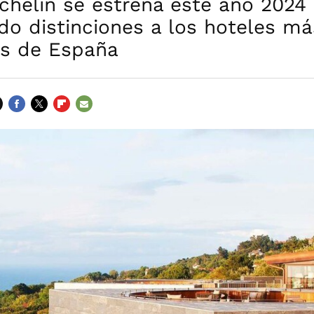
chelin se estrena este año 2024
do distinciones a los hoteles má
s de España
FACEBOOK
TWITTER
FLIPBOARD
E-
MAIL