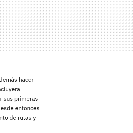
 además hacer
ncluyera
r sus
primeras
desde entonces
to de rutas y