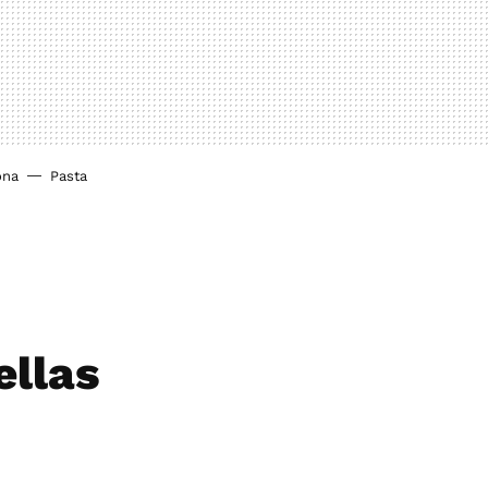
ona
Pasta
ellas