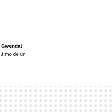
a
Gwendal
último de un