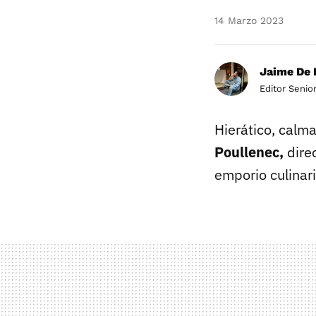
14 Marzo 2023
Jaime De 
Editor Senio
Hierático, calm
Poullenec,
direc
emporio culinar