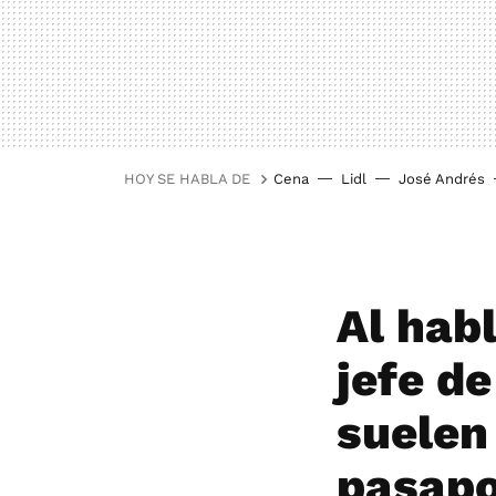
HOY SE HABLA DE
Cena
Lidl
José Andrés
Al hab
jefe de
suelen 
pasapor