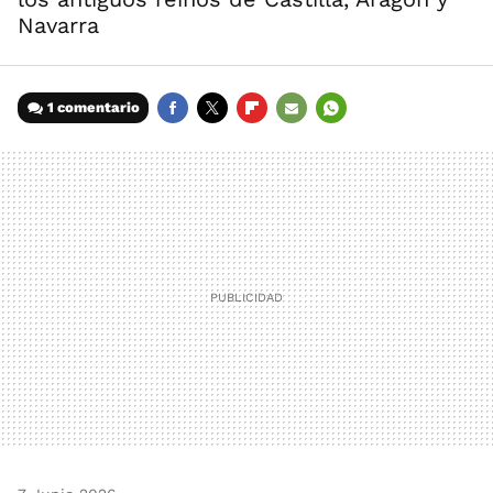
Navarra
1 comentario
FACEBOOK
TWITTER
FLIPBOARD
E-
WHATSAPP
MAIL