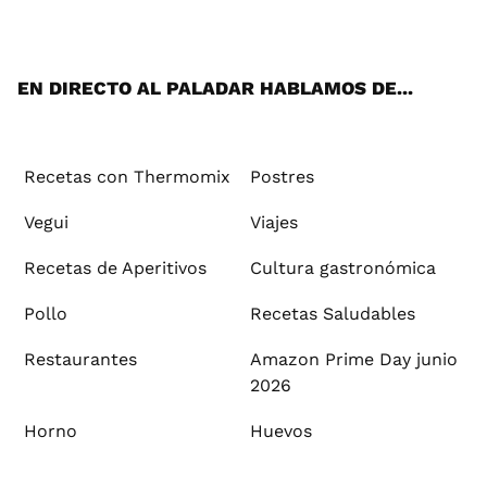
ats
tter
ebo
tub
agr
ere
boa
ok
mai
App
ok
e
am
st
rd
l
EN DIRECTO AL PALADAR HABLAMOS DE...
Recetas con Thermomix
Postres
Vegui
Viajes
Recetas de Aperitivos
Cultura gastronómica
Pollo
Recetas Saludables
Restaurantes
Amazon Prime Day junio
2026
Horno
Huevos