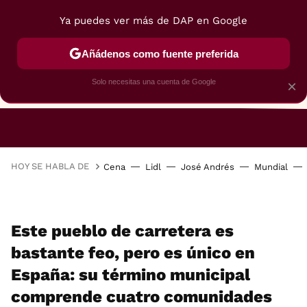
Ya puedes ver más de DAP en Google
Añádenos como fuente preferida
Solo necesitas una cuenta de Google
×
RESTAURANTES
GASTROGUÍA
48 HORAS
HOY SE HABLA DE
Cena
Lidl
José Andrés
Mundial
Este pueblo de carretera es
bastante feo, pero es único en
España: su término municipal
comprende cuatro comunidades