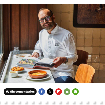
Sin comentarios
FACEBOOK
TWITTER
FLIPBOARD
E-
WHATSAPP
MAIL