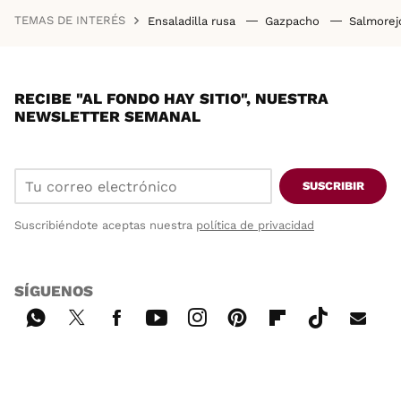
TEMAS DE INTERÉS
Ensaladilla rusa
Gazpacho
Salmore
RECIBE "AL FONDO HAY SITIO", NUESTRA
NEWSLETTER SEMANAL
SUSCRIBIR
Suscribiéndote aceptas nuestra
política de privacidad
SÍGUENOS
Wh
Twi
Fac
You
Inst
Pint
Flip
Tikt
E-
ats
tter
ebo
tub
agr
ere
boa
ok
mai
App
ok
e
am
st
rd
l