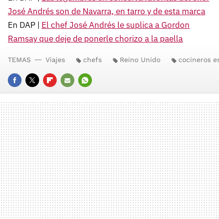
José Andrés son de Navarra, en tarro y de esta marca
En DAP |
El chef José Andrés le suplica a Gordon
Ramsay que deje de ponerle chorizo a la paella
TEMAS
Viajes
chefs
Reino Unido
cocineros e
FACEBOOK
TWITTER
FLIPBOARD
E-
WHATSAPP
MAIL