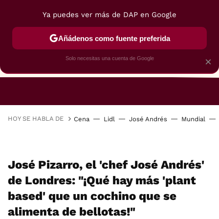
Ya puedes ver más de DAP en Google
Añádenos como fuente preferida
Solo necesitas una cuenta de Google
×
RESTAURANTES
GASTROGUÍA
48 HORAS
HOY SE HABLA DE
Cena
Lidl
José Andrés
Mundial
José Pizarro, el 'chef José Andrés'
de Londres: "¡Qué hay más 'plant
based' que un cochino que se
alimenta de bellotas!"