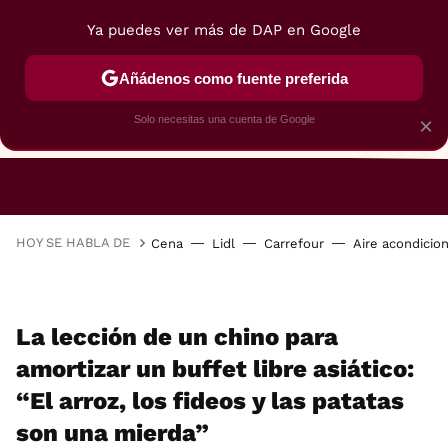
Ya puedes ver más de DAP en Google
Añádenos como fuente preferida
Solo necesitas una cuenta de Google
×
RESTAURANTES
GASTROGUÍA
48 HORAS
HOY SE HABLA DE
Cena
Lidl
Carrefour
Aire acondicio
La lección de un chino para
amortizar un buffet libre asiático:
“El arroz, los fideos y las patatas
son una mierda”