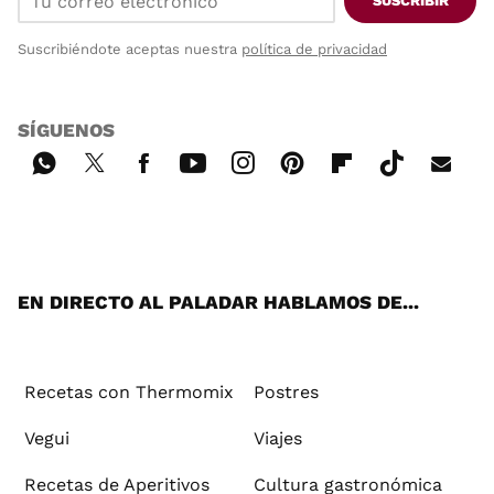
SUSCRIBIR
Suscribiéndote aceptas nuestra
política de privacidad
SÍGUENOS
Wh
Twi
Fac
You
Inst
Pint
Flip
Tikt
E-
ats
tter
ebo
tub
agr
ere
boa
ok
mai
App
ok
e
am
st
rd
l
EN DIRECTO AL PALADAR HABLAMOS DE...
Recetas con Thermomix
Postres
Vegui
Viajes
Recetas de Aperitivos
Cultura gastronómica