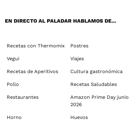
ats
tter
ebo
tub
agr
ere
boa
ok
mai
App
ok
e
am
st
rd
l
EN DIRECTO AL PALADAR HABLAMOS DE...
Recetas con Thermomix
Postres
Vegui
Viajes
Recetas de Aperitivos
Cultura gastronómica
Pollo
Recetas Saludables
Restaurantes
Amazon Prime Day junio
2026
Horno
Huevos