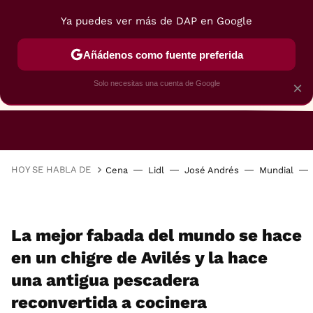
Ya puedes ver más de DAP en Google
Añádenos como fuente preferida
Solo necesitas una cuenta de Google
×
RESTAURANTES
GASTROGUÍA
48 HORAS
HOY SE HABLA DE
Cena
Lidl
José Andrés
Mundial
La mejor fabada del mundo se hace
en un chigre de Avilés y la hace
una antigua pescadera
reconvertida a cocinera