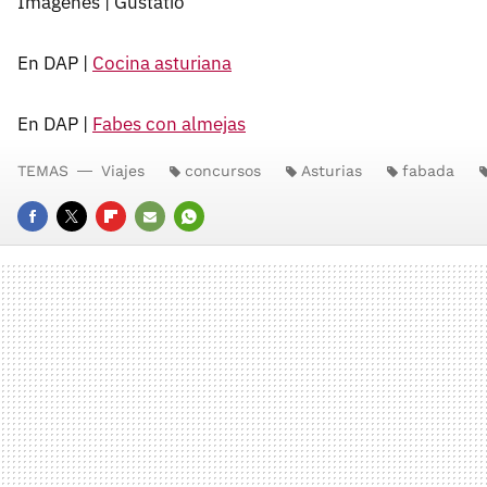
Imágenes | Gustatio
En DAP |
Cocina asturiana
En DAP |
Fabes con almejas
TEMAS
Viajes
concursos
Asturias
fabada
FACEBOOK
TWITTER
FLIPBOARD
E-
WHATSAPP
MAIL