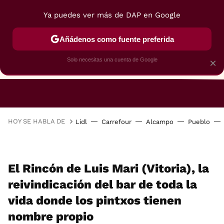
Ya puedes ver más de DAP en Google
Añádenos como fuente preferida
Solo necesitas una cuenta de Google
×
RESTAURANTES
GASTROGUÍA
48 HORAS
HOY SE HABLA DE
Lidl
Carrefour
Alcampo
Pueblo
El Rincón de Luis Mari (Vitoria), la
reivindicación del bar de toda la
vida donde los pintxos tienen
nombre propio