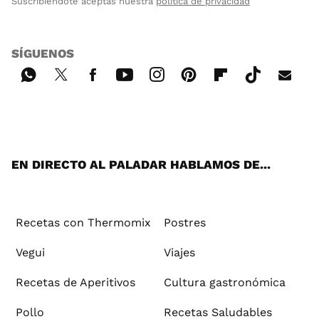
Suscribiéndote aceptas nuestra
política de privacidad
SÍGUENOS
Wh
Twi
Fac
You
Inst
Pint
Flip
Tikt
E-
ats
tter
ebo
tub
agr
ere
boa
ok
mai
App
ok
e
am
st
rd
l
EN DIRECTO AL PALADAR HABLAMOS DE...
Recetas con Thermomix
Postres
Vegui
Viajes
Recetas de Aperitivos
Cultura gastronómica
Pollo
Recetas Saludables