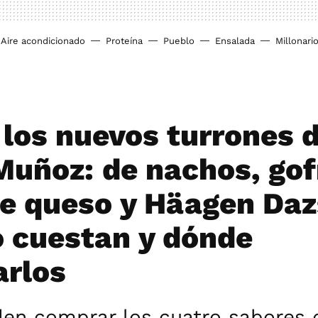
Aire acondicionado
Proteína
Pueblo
Ensalada
Millonari
 los nuevos turrones 
Muñoz: de nachos, gof
de queso y Häagen Daz
 cuestan y dónde
rlos
den comprar los cuatro sabores 