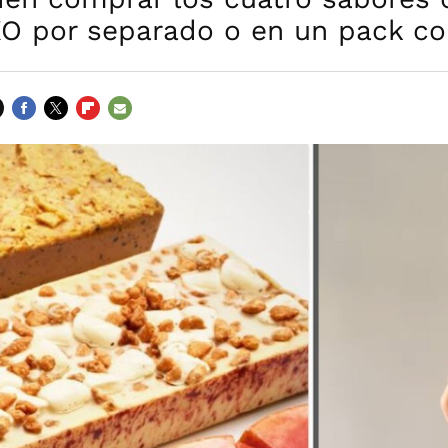
XO por separado o en un pack c
FACEBOOK
TWITTER
FLIPBOARD
E-
MAIL