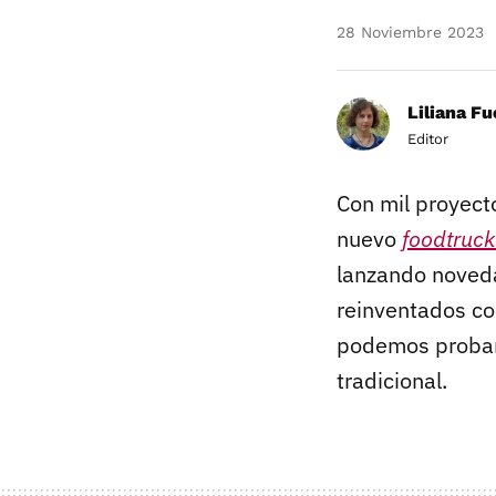
28 Noviembre 2023
Liliana F
Editor
Con mil proyect
nuevo
foodtruc
lanzando noveda
reinventados co
podemos probar
tradicional.