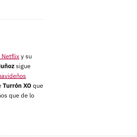
 Netflix
y su
Muñoz
sigue
navideños
e
Turrón XO
que
os que de lo