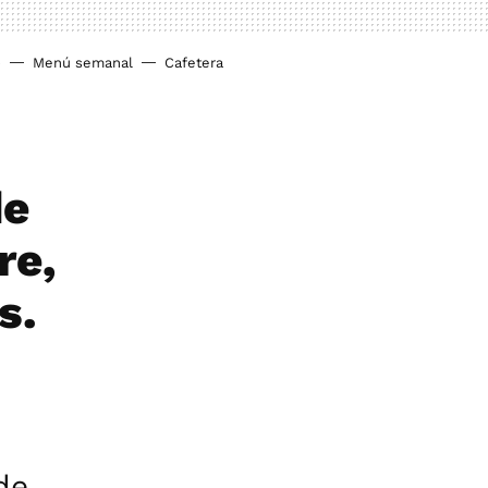
o
Menú semanal
Cafetera
de
re,
s.
de