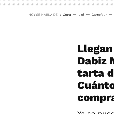
HOY SE HABLA DE
Cena
Lidl
Carrefour
Llegan
Dabiz 
tarta 
Cuánto
compra
Ya se pue